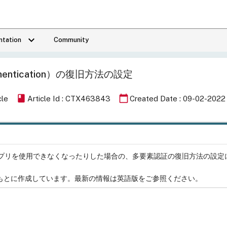
keyboard_arrow_down
tation
Community
thentication）の復旧方法の設定
book
calendar_today
cle
Article Id : CTX463843
Created Date : 09-02-2022
プリを使用できなくなったりした場合の、多要素認証の復旧方法の設定
もとに作成しています。最新の情報は英語版をご参照ください。