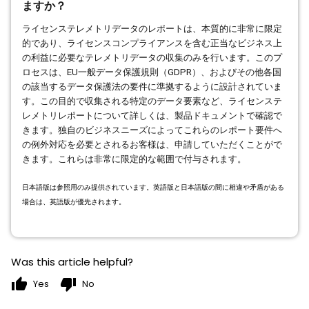
ますか？
ライセンステレメトリデータのレポートは、本質的に非常に限定
的であり、ライセンスコンプライアンスを含む正当なビジネス上
の利益に必要なテレメトリデータの収集のみを行います。このプ
ロセスは、
EU
一般データ保護規則（
GDPR
）、およびその他各国
の該当するデータ保護法の要件に準拠するように設計されていま
す。この目的で収集される特定のデータ要素など、ライセンステ
レメトリレポートについて詳しくは、製品ドキュメントで確認で
きます。独自のビジネスニーズによってこれらのレポート要件へ
の例外対応を必要とされるお客様は、申請していただくことがで
きます。これらは非常に限定的な範囲で付与されます。
日本語版は参照用のみ提供されています。英語版と日本語版の間に相違や矛盾がある
場合は、英語版が優先されます。
Was this article helpful?
thumb_up
thumb_down
Yes
No