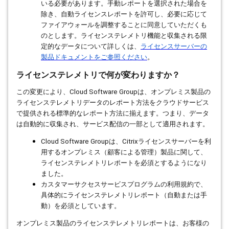
いる必要があります。手動レポートを選択された場合を
除き、自動ライセンスレポートを許可し、必要に応じて
ファイアウォールを調整することに同意していただくも
のとします。ライセンステレメトリ機能と収集される限
定的なデータについて詳しくは、
ライセンスサーバーの
製品ドキュメントをご参照ください
。
ライセンステレメトリで何が変わりますか？
この変更により、
Cloud Software Group
は、オンプレミス製品の
ライセンステレメトリデータのレポート方法をクラウドサービス
で提供される標準的なレポート方法に揃えます。つまり、データ
は自動的に収集され、サービス配信の一部として適用されます。
Cloud Software Group
は、
Citrix
ライセンスサーバーを利
用するオンプレミス（顧客による管理）製品に関して、
ライセンステレメトリレポートを必須とするようになり
ました。
カスタマーサクセスサービスプログラムの利用規約で、
具体的にライセンステレメトリレポート（自動または手
動）を必須としています。
オンプレミス製品のライセンステレメトリレポートは、お客様の