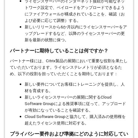
ライセンスサーバーのインターネット接続が可能なネッ
トワーク設定で、ペイロードをアップロードできるよう
にファイアウォールが構成されていることを、確認（お
よび必要に応じて調整）する。
新しいリリースから
6
か月以内にライセンスサーバーをア
ップグレードするなど、以降のライセンスサーバーの更
新を最新の状態に保つ。
パートナーに期待していることは何ですか？
パートナー様には、
Citrix
製品の展開において重要な役割を果たし
ていただいております。ライセンステレメトリが必須となるた
め、以下の役割を担っていただくことを期待しております：
新しい要件についてお客様にトレーニングを提供し、人
材を育成する。
新しいライセンスサーバーの展開に関する
Cloud
Software Group
による推奨事項に従って、アップロード
が有効になっていることを確認する。
Cloud Software Group
と協力して、購入済みの使用権を
超えたライセンス使用に対応する。
プライバシー要件および準拠にどのように対応してい