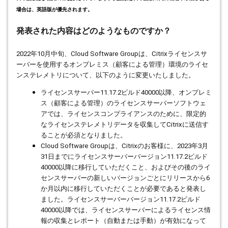
場合は、英語版が優先されます。
発表された内容はどのようなものですか？
2022
年
10
月中旬、
Cloud Software Group
は、
Citrix
ライセンスサ
ーバーを使用するオンプレミス（顧客による管理）環境のライセ
ンステレメトリについて、以下のように変更いたしました。
ライセンスサーバー
11.17.2
ビルド
40000
以降、オンプレミ
ス（顧客による管理）のライセンスサーバーソフトウェ
アでは、ライセンスコンプライアンスのために、限定的
なライセンステレメトリデータを収集して
Citrix
に送信す
ることが必須となりました。
Cloud Software Group
は、
Citrix
のお客様に、
2023
年
3
月
31
日までにライセンスサーバーバージョン
11.17.2
ビルド
40000
以降に移行していただくこと、およびその後のライ
センスサーバーの新しいバージョンごとにリリースから
6
か月以内に移行していただくことが必要であると発表し
ました。ライセンスサーバーバージョン
11.17.2
ビルド
40000
以降では、ライセンスサーバーによるライセンス情
報の収集とレポート（自動または手動）が有効になって