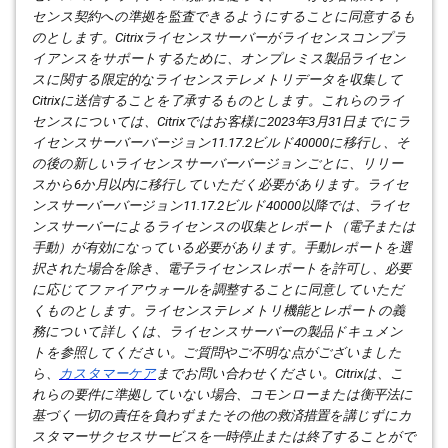
センス契約への準拠を監査できるようにすることに同意するも
のとします。
Citrix
ライセンスサーバーがライセンスコンプラ
イアンスをサポートするために、オンプレミス製品ライセン
スに関する限定的なライセンステレメトリデータを収集して
Citrix
に送信することを了承するものとします。これらのライ
センスについては、
Citrix
ではお客様に
2023
年
3
月
31
日までにラ
イセンスサーバーバージョン
11.17.2
ビルド
40000
に移行し、そ
の後の新しいライセンスサーバーバージョンごとに、リリー
スから
6
か月以内に移行していただく必要があります。ライセ
ンスサーバーバージョン
11.17.2
ビルド
40000
以降では、ライセ
ンスサーバーによるライセンスの収集とレポート（電子または
手動）が有効になっている必要があります。手動レポートを選
択された場合を除き、電子ライセンスレポートを許可し、必要
に応じてファイアウォールを調整することに同意していただ
くものとします。ライセンステレメトリ機能とレポートの義
務について詳しくは、ライセンスサーバーの製品ドキュメン
トを参照してください。ご質問やご不明な点がございました
ら、
カスタマーケア
までお問い合わせください。
Citrix
は、こ
れらの要件に準拠していない場合、コモンローまたは衡平法に
基づく一切の責任を負わずまたその他の救済措置を講じずにカ
スタマーサクセスサービスを一時停止または終了することがで