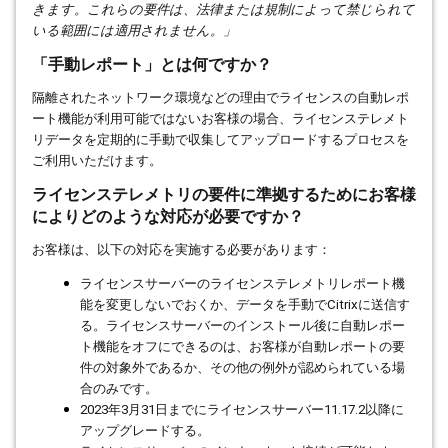
きます。これらの要件は、法律または規制によって禁じられて
いる範囲には適用されません。」
「手動レポート」とは何ですか？
隔離されたネットワーク環境などの理由でライセンスの自動レポ
ート機能が利用可能ではないお客様の場合、ライセンステレメト
リデータを定期的に手動で収集してアップロードするプロセスを
ご利用いただけます。
ライセンステレメトリの要件に準拠するためにお客様
によりどのような対応が必要ですか？
お客様は、以下の対応を実施する必要があります：
ライセンスサーバーのライセンステレメトリレポート機
能を変更しないでおくか、データを手動で
Citrix
に送信す
る。ライセンスサーバーのインストール後に自動レポー
ト機能をオフにできるのは、お客様が自動レポートの要
件の対象外であるか、その他の例外が認められている場
合のみです。
2023
年
3
月
31
日までにライセンスサーバー
11.17.2
以降に
アップグレードする。