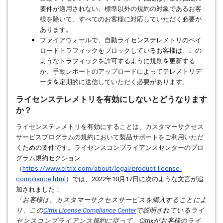
要件が適用されない、標準以外の規約の対象であるお客
様を除いて、すべてのお客様に対応していただく必要が
あります。
ファイアウォールで、自動ライセンステレメトリのペイ
ロードトラフィックをブロックしているお客様は、この
ようなトラフィックを許可するように規則を更新する
か、手動レポートのアップロードによってテレメトリデ
ータを定期的に送信していただく必要があります。
ライセンステレメトリを有効にしないとどうなります
か？
ライセンステレメトリを有効にすることは、カスタマーサクセス
サービスプログラムの規約において製品サポートをご利用いただ
くための要件です。ライセンスコンプライアンスセンターのプロ
グラム規約セクション
（
https://www.citrix.com/about/legal/product-license-
compliance.html
）では、
2022
年
10
月
17
日に次のような文言が追
加されました：
「お客様は、カスタマーサクセスサービスを購入することによ
り、この
Citrix License Compliance Center
で説明されているライ
センスコンプライアンス規約に従って、
Citrix
がお客様のライ