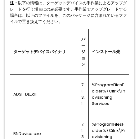
注：
以下の情報は、ターゲットデバイスの手作業によるアップグ
レードを行う場合にのみ必要です。手作業でアップグレードする
場合は、以下のファイルを、このパッケージに含まれているファ
イルで置き換えてください。
バ
ー
ターゲットデバイスバイナリ
ジ
インストール先
ョ
ン
7.
%ProgramFilesF
1.
older%\Citrix\Pr
ADSI_DLL.dll
3.
ovisioning
1
Services
7.
%ProgramFilesF
1.
older%\Citrix\Pr
BNDevice.exe
3.
ovisioning