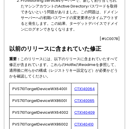
Provisioning Servicesサーバーで、新しく割り当てられ
たマシンアカウントのActive Directoryパスワードを取得
できないという問題がありました。この問題は、ドメイン
サーバーへの初期パスワードの変更要求がタイムアウトす
ると発生します。この結果、ターゲットデバイスでドメイ
ンにログオンできなくなります。
[#LC0078]
以前のリリースに含まれていた修正
重要：
このリリースには、以下のリリースに含まれていたすべて
修正が含まれています。これらのHotfixのReadmeを参照して、
適用後に何らかの構成（レジストリキー設定など）が必要かどう
かを確認してください。
PVS710TargetDeviceWX64001
CTX140064
PVS710TargetDeviceWX86001
CTX140065
PVS710TargetDeviceWX64002
CTX140409
PVS710TargetDeviceWX86002
CTX140410