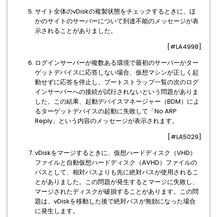
サイト全体のvDiskの複製状態をチェックするときに、ほ
かのサイトのサーバーについて到達不能のメッセージが表
示されることがありました。
[#LA4998]
ログインサーバーが複数ある環境で最初のサーバーがター
ゲットデバイスに応答しない場合、仮想マシンが正しく起
動せずに応答を停止し、ブートストラップ一覧の次のログ
インサーバーへの接続が試行されないという問題がありま
した。この結果、起動デバイスマネージャー（BDM）によ
るターゲットデバイスの起動に失敗して「No ARP
Reply」という内容のメッセージが表示されます。
[#LA5029]
vDiskをマージするときに、仮想ハードディスク（VHD）
ファイルと自動仮想ハードディスク（AVHD）ファイルの
パスとして、相対パスよりも先に絶対パスが使用されるこ
とがありました。この問題が発生するとマージに失敗し、
マージされたディスクが破損することがあります。この問
題は、vDiskを移動した後で絶対パスが無効になった場合
に発生します。