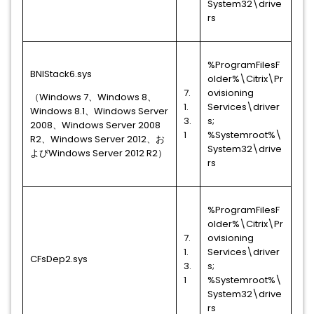
System32\drive
rs
%ProgramFilesF
BNIStack6.sys
older%\Citrix\Pr
7.
ovisioning
（Windows 7、Windows 8、
1.
Services\driver
Windows 8.1、Windows Server
3.
s;
2008、Windows Server 2008
1
%Systemroot%\
R2、Windows Server 2012、お
System32\drive
よびWindows Server 2012 R2）
rs
%ProgramFilesF
older%\Citrix\Pr
7.
ovisioning
1.
Services\driver
CFsDep2.sys
3.
s;
1
%Systemroot%\
System32\drive
rs