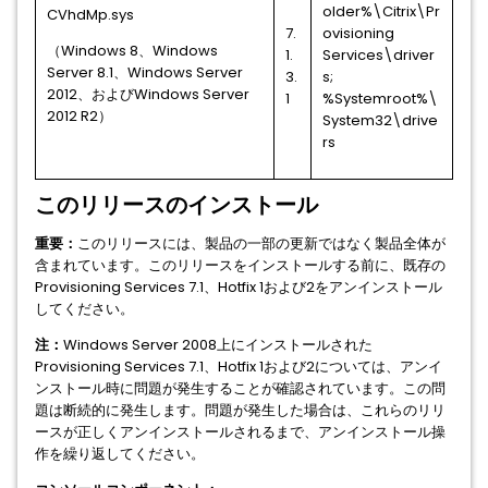
older%\Citrix\Pr
CVhdMp.sys
7.
ovisioning
（Windows 8、Windows
1.
Services\driver
Server 8.1、Windows Server
3.
s;
2012、およびWindows Server
1
%Systemroot%\
2012 R2）
System32\drive
rs
このリリースのインストール
重要：
このリリースには、製品の一部の更新ではなく製品全体が
含まれています。このリリースをインストールする前に、既存の
Provisioning Services 7.1、Hotfix 1および2をアンインストール
してください。
注：
Windows Server 2008上にインストールされた
Provisioning Services 7.1、Hotfix 1および2については、アンイ
ンストール時に問題が発生することが確認されています。この問
題は断続的に発生します。問題が発生した場合は、これらのリリ
ースが正しくアンインストールされるまで、アンインストール操
作を繰り返してください。