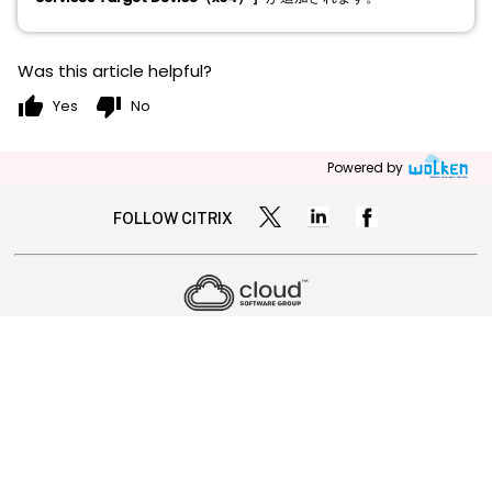
Was this article helpful?
thumb_up
thumb_down
Yes
No
Powered by