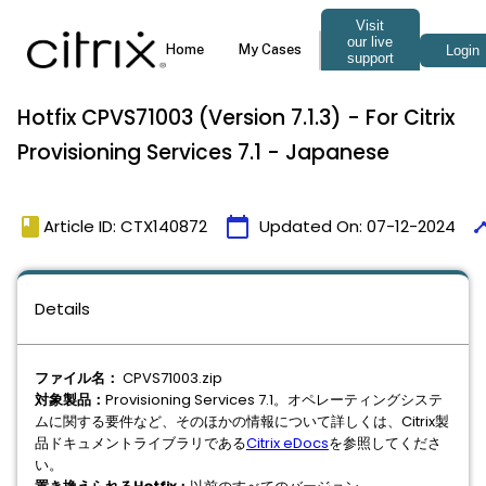
Hotfix CPVS71003 (Version 7.1.3) - For Citrix
Provisioning Services 7.1 - Japanese
book
calendar_today
time
Article ID: CTX140872
Updated On:
07-12-2024
Details
ファイル名：
CPVS71003.zip
対象製品：
Provisioning Services 7.1。オペレーティングシステ
ムに関する要件など、そのほかの情報について詳しくは、Citrix製
品ドキュメントライブラリである
Citrix eDocs
を参照してくださ
い。