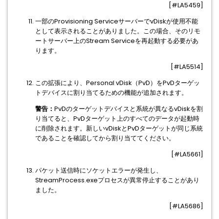
[#LA5459]
一部のProvisioning ServiceサーバーでvDiskが使用不能
として表示されることがありました。この場合、そのリモ
ートサーバー上のStream Serviceを再起動する必要があ
ります。
[#LA5514]
この拡張により、Personal vDisk（PvD）をPvDターゲッ
トデバイスに割り当てるための機能が追加されます。
警告：
PvDのターゲットデバイスと系統が異なるvDiskを割
り当てると、PvDターゲット上のすべてのデータが起動時
に削除されます。新しいvDiskとPvDターゲットが同じ系統
であることを確認してから割り当ててください。
[#LA5661]
パケット送信時にソケットエラーが発生し、
StreamProcess.exeプロセスが異常停止することがあり
ました。
[#LA5686]