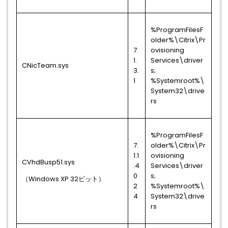
%ProgramFilesF
older%\Citrix\Pr
7.
ovisioning
1.
Services\driver
CNicTeam.sys
3.
s;
1
%Systemroot%\
System32\drive
rs
%ProgramFilesF
7.
older%\Citrix\Pr
1.1
ovisioning
CVhdBusp51.sys
.4
Services\driver
0
s;
（Windows XP 32ビット）
2
%Systemroot%\
4
System32\drive
rs