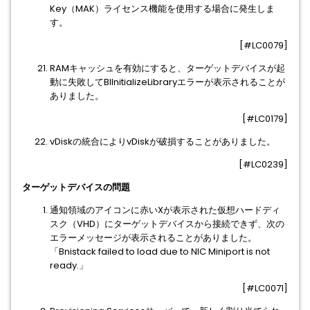
Key（MAK）ライセンス機能を使用する場合に発生しま
す。
[#LC0079]
RAMキャッシュを有効にすると、ターゲットデバイスが起
動に失敗してBlInitializeLibraryエラーが表示されることが
ありました。
[#LC0179]
vDiskの統合によりvDiskが破損することがありました。
[#LC0239]
ターゲットデバイスの問題
通知領域のアイコンに赤いXが表示された仮想ハードディ
スク（VHD）にターゲットデバイスから接続できず、次の
エラーメッセージが表示されることがありました。
「Bnistack failed to load due to NIC Miniport is not
ready.」
[#LC0071]