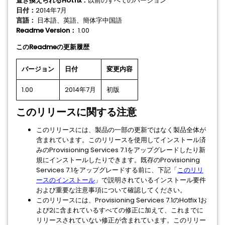
置き換えられるHotfix：
以前のすべてのバージョン
日付：
2014年7月
言語：
日本語、英語、簡体字中国語
Readme Version：
1.00
このReadmeの更新履歴
バージョン
日付
変更内容
1.00
2014年7月
初版
このリリースに関する注意
このリリースには、製品の一部の更新ではなく製品全体が
含まれています。このリリースを使用してインストール済
みのProvisioning Services 7.1をアップグレードしたり新
規にインストールしたりできます。既存のProvisioning
Services 7.1をアップグレードする前に、下記「
このリリ
ースのインストール
」で説明されているインストール要件
および重要な注意事項について確認してください。
このリリースには、Provisioning Services 7.1のHotfix 1お
よび2に含まれているすべての修正に加えて、これまでに
リリースされていない修正が含まれています。このリリー