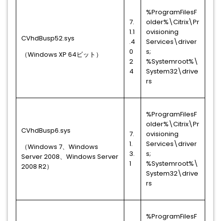
%ProgramFilesF
7.
older%\Citrix\Pr
1.1
ovisioning
CVhdBusp52.sys
.4
Services\driver
0
s;
（Windows XP 64ビット）
2
%Systemroot%\
4
System32\drive
rs
%ProgramFilesF
older%\Citrix\Pr
CVhdBusp6.sys
7.
ovisioning
1.
Services\driver
（Windows 7、Windows
3.
s;
Server 2008、Windows Server
1
%Systemroot%\
2008 R2）
System32\drive
rs
%ProgramFilesF